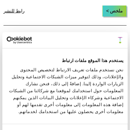
ملخص >
رابط للنشر
أحادي القطب المغناطيسي كبنية ثلاثية
الدوامات: إطار قائم على الدوامات لتوليد القوة
المغناطيسية
يستخدم هذا الموقع ملفات ارتباط
نحن نستخدم ملفات تعريف الارتباط لتخصيص المحتوى
ملخص >
رابط للنشر
والإعلانات، وذلك لتوفير ميزات الشبكات الاجتماعية وتحليل
الزيارات الواردة إلينا. إضافةً إلى ذلك، فنحن نشارك
المعلومات حول استخدامك لموقعنا مع شركائنا من الشبكات
المعالجة والتحرر العاطفي السريع (FEEL):
الاجتماعية وشركاء الإعلانات وتحليل البيانات الذين يمكنهم
إطار جسدي لاستكمال دورة التوتر في الخوف
إضافة هذه المعلومات إلى معلومات أخرى تقدمها لهم أو
المرتبط بالصدمة
معلومات أخرى يحصلون عليها من استخدامك لخدماتهم.
ملخص >
رابط للنشر