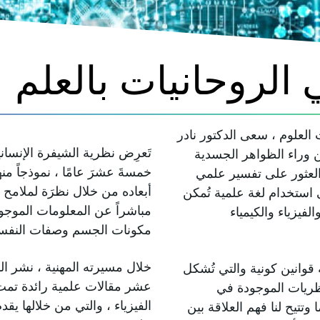
 الروحانيات بالعلم
لعلوم ، سعى الدكتور نادر
تَعرِض نظرية الشيفرة الإنسان
ن وراء الظواهر الجسدية
خمسةَ عشرَ عامًا ، نموذجاً من
 العثور على تفسير علمي
أبعاده من خلال نظرَة لملامح وج
ى استخدام لغة علمية تُمكن
مباشراً عن المعلومات الموجود
لفيزياء والكيمياء
مكونات الجسم وصفات النفس
خلال مسيرته المهنية ، نشر الد
ة قوانين كونية والتي تُشكل
عشر مقالات علمية رائدة تمت
ظريات الموجودة في
الفيزياء ، والتي من خلالها 
 وتتيح لنا فهم العلاقة بين