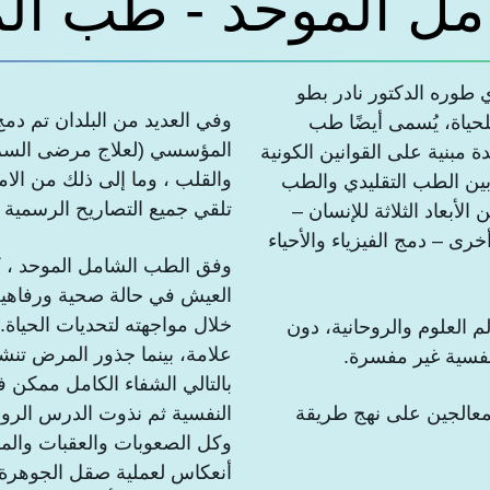
مل الموحد - طب ال
 طوره الدكتور نادر بطو
وفي العديد من البلدان تم دمج
ونهجاً للحياة، يُسمى أيضًا طب
المؤسسي (لعلاج مرضى السرط
 مبنية على القوانين الكونية
والقلب ، وما إلى ذلك من الا
ا) بين الطب التقليدي والطب
تلقي جميع التصاريح الرسمية 
 الأبعاد الثلاثة للإنسان –
خرى – دمج الفيزياء والأحياء
وفق الطب الشامل الموحد ، 
العيش في حالة صحية ورفاهية 
خلال مواجهته لتحديات الحياة.
 العلوم والروحانية، دون
علامة، بينما جذور المرض تنشأ
فسية غير مفسرة.
بالتالي الشفاء الكامل ممكن ف
لمعالجين على نهج طريقة
النفسية ثم نذوت الدرس الروحي
وكل الصعوبات والعقبات والمشا
أنعكاس لعملية صقل الجوهرة ا