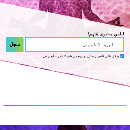
لتلقي محتوى مُلهم!
وافق على تلقي رسائل بريديه من شركة نادر بطو م.ض