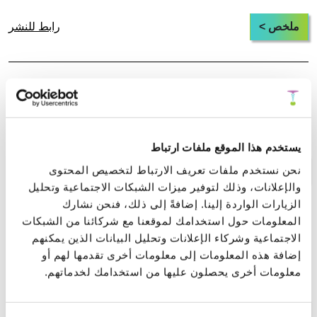
ملخص >
رابط للنشر
أحادي القطب المغناطيسي كبنية ثلاثية
الدوامات: إطار قائم على الدوامات لتوليد القوة
المغناطيسية
يستخدم هذا الموقع ملفات ارتباط
نحن نستخدم ملفات تعريف الارتباط لتخصيص المحتوى
ملخص >
رابط للنشر
والإعلانات، وذلك لتوفير ميزات الشبكات الاجتماعية وتحليل
الزيارات الواردة إلينا. إضافةً إلى ذلك، فنحن نشارك
المعلومات حول استخدامك لموقعنا مع شركائنا من الشبكات
المعالجة والتحرر العاطفي السريع (FEEL):
الاجتماعية وشركاء الإعلانات وتحليل البيانات الذين يمكنهم
إطار جسدي لاستكمال دورة التوتر في الخوف
إضافة هذه المعلومات إلى معلومات أخرى تقدمها لهم أو
المرتبط بالصدمة
معلومات أخرى يحصلون عليها من استخدامك لخدماتهم.
ملخص >
رابط للنشر