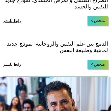
الصراع النفسي والمرض الجسدي: نموذج جديد
للنفس والجسد
ملخص >
رابط للنشر
الدمج بين علم النفس والروحانية: نموذج جديد
لماهية وطبيعة النفس
ملخص >
رابط للنشر