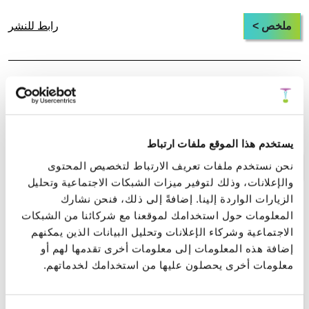
ملخص >
رابط للنشر
أحادي القطب المغناطيسي كبنية ثلاثية
الدوامات: إطار قائم على الدوامات لتوليد القوة
المغناطيسية
يستخدم هذا الموقع ملفات ارتباط
نحن نستخدم ملفات تعريف الارتباط لتخصيص المحتوى
ملخص >
رابط للنشر
والإعلانات، وذلك لتوفير ميزات الشبكات الاجتماعية وتحليل
الزيارات الواردة إلينا. إضافةً إلى ذلك، فنحن نشارك
المعلومات حول استخدامك لموقعنا مع شركائنا من الشبكات
المعالجة والتحرر العاطفي السريع (FEEL):
الاجتماعية وشركاء الإعلانات وتحليل البيانات الذين يمكنهم
إطار جسدي لاستكمال دورة التوتر في الخوف
إضافة هذه المعلومات إلى معلومات أخرى تقدمها لهم أو
المرتبط بالصدمة
معلومات أخرى يحصلون عليها من استخدامك لخدماتهم.
ملخص >
رابط للنشر