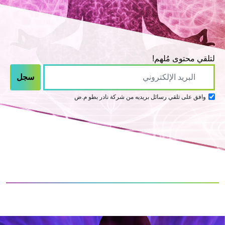
لتلقي محتوى مُلهم!
وافق على تلقي رسائل بريديه من شركة نادر بطو م.ض