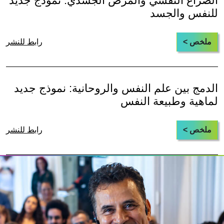
الصراع النفسي والمرض الجسدي: نموذج جديد
للنفس والجسد
ملخص >
رابط للنشر
الدمج بين علم النفس والروحانية: نموذج جديد
لماهية وطبيعة النفس
ملخص >
رابط للنشر