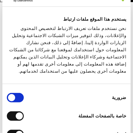
نموذج المجالات التسعة للذكاء الإنساني بناءً
يستخدم هذا الموقع ملفات ارتباط
على الأجزاء الثلاثة للنفس: نحو إطار تكاملي
نحن نستخدم ملفات تعريف الارتباط لتخصيص المحتوى
شخصي للوظائف العاطفية والعقلية والحدسية
والإعلانات، وذلك لتوفير ميزات الشبكات الاجتماعية وتحليل
الزيارات الواردة إلينا. إضافةً إلى ذلك، فنحن نشارك
ملخص >
رابط للنشر
المعلومات حول استخدامك لموقعنا مع شركائنا من الشبكات
الاجتماعية وشركاء الإعلانات وتحليل البيانات الذين يمكنهم
إضافة هذه المعلومات إلى معلومات أخرى تقدمها لهم أو
معلومات أخرى يحصلون عليها من استخدامك لخدماتهم.
العلاج بالارتداد العابر للزمن (TTRT) للأعراض
المرتبطة بالصدمة: إطار استكشافي عصبي
تكاملي
اختيار
ضرورية
الموافقة
ملخص >
رابط للنشر
خاصة بالصفحات المفضلة