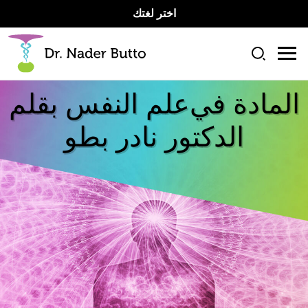
اختر لغتك
المادة في
علم النفس بقلم
الدكتور نادر بطو