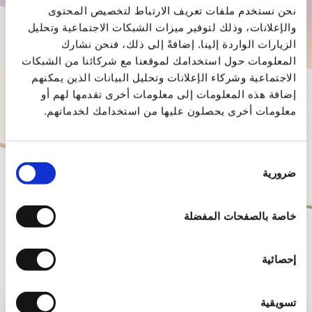
نحن نستخدم ملفات تعريف الارتباط لتخصيص المحتوى
والإعلانات، وذلك لتوفير ميزات الشبكات الاجتماعية وتحليل
الزيارات الواردة إلينا. إضافةً إلى ذلك، فنحن نشارك
المعلومات حول استخدامك لموقعنا مع شركائنا من الشبكات
الاجتماعية وشركاء الإعلانات وتحليل البيانات الذين يمكنهم
لتلقي محتوى مُلهم!
إضافة هذه المعلومات إلى معلومات أخرى تقدمها لهم أو
معلومات أخرى يحصلون عليها من استخدامك لخدماتهم.
وافق على تلقي رسائل بريديه من شركة نادر بطو م.ض
اختيار
ضرورية
الموافقة
مشغلون مؤهلون
خاصة بالصفحات المفضلة
إحصائية
أدخل المنطقة أو المدينة أو الاسم، إلخ، التي تهمك هنا.
تسويقية