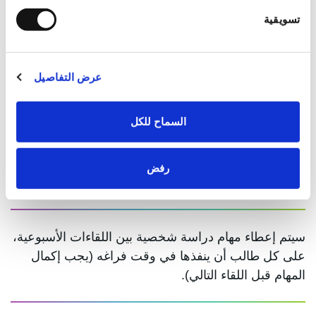
بينها؟
تسويقية
الثلاثاء ، 22 سبتمبر 2026 ، 21:00-18:00
عرض التفاصيل
العلاقة بين مستوى الخوف أثناء الأزمة والمرض، النظرية
الجديدة وراء السرطان والسكري وارتفاع نسبة الدهون
السماح للكل
في الدم. تمارين وملخص الدورة.
* في نهاية المسار، يحصل خريجو الوحدة (الذين اجتازوا
الاختبار النهائي بنجاح) على "شهادة مشاركة - الوحدة
رفض
الثانية".
سيتم إعطاء مهام دراسة شخصية بين اللقاءات الأسبوعية،
على كل طالب أن ينفذها في وقت فراغه (يجب إكمال
المهام قبل اللقاء التالي).