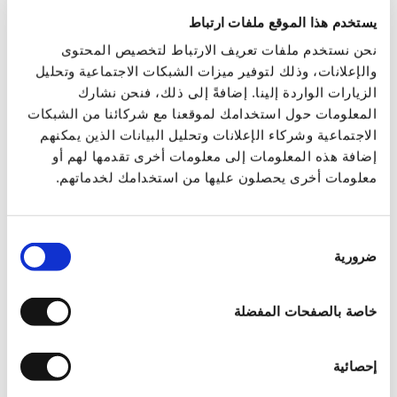
ومراحل الحياة الأربعة؟
يستخدم هذا الموقع ملفات ارتباط
نحن نستخدم ملفات تعريف الارتباط لتخصيص المحتوى
والإعلانات، وذلك لتوفير ميزات الشبكات الاجتماعية وتحليل
اللقاء الثالث:
الزيارات الواردة إلينا. إضافةً إلى ذلك، فنحن نشارك
لكل أزمة عنوان في الجسد
المعلومات حول استخدامك لموقعنا مع شركائنا من الشبكات
الاجتماعية وشركاء الإعلانات وتحليل البيانات الذين يمكنهم
الثلاثاء ، 15 سبتمبر 2026 ، 21:00-18:00
إضافة هذه المعلومات إلى معلومات أخرى تقدمها لهم أو
معلومات أخرى يحصلون عليها من استخدامك لخدماتهم.
ما هو الجانب العاطفي لكل مركز (شاكرا)
ومسار(مريديان) طاقة؟ أنواع الأزمات والأمراض حسب
اختيار
الشاكرات ومسارات الطاقة، لماذا يحدث مرض معين في
ضرورية
الموافقة
عضو معين وليس مرضًا آخر في نفس العضو؟ تمارين في
تشخيص ووصف الحالات.
خاصة بالصفحات المفضلة
اللقاء الرابع:
إحصائية
أمراض مختلفة في نفس العضو، كيف نميز