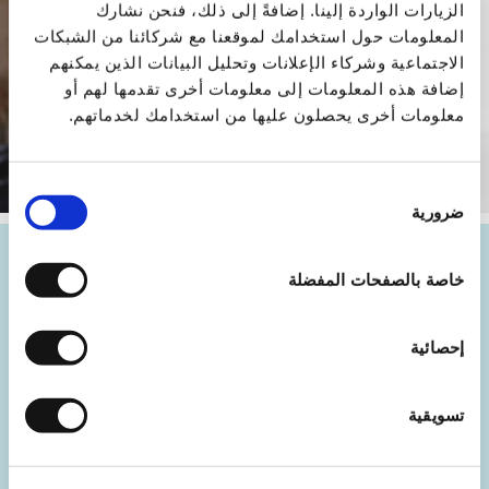
الزيارات الواردة إلينا. إضافةً إلى ذلك، فنحن نشارك
المعلومات حول استخدامك لموقعنا مع شركائنا من الشبكات
الاجتماعية وشركاء الإعلانات وتحليل البيانات الذين يمكنهم
إضافة هذه المعلومات إلى معلومات أخرى تقدمها لهم أو
معلومات أخرى يحصلون عليها من استخدامك لخدماتهم.
اختيار
ضرورية
الموافقة
لمن تُناسب تقنية TTRT؟
خاصة بالصفحات المفضلة
● تُناسب تقنية TTRT أشخاصًا من جميع الأعمار (بما في
إحصائية
ذلك الأطفال) ما دامت هناك قدرة على التواصل وموافقة
من الشخص نفسه.
تسويقية
● لا يُنصَح بها لمن لديهم اضطرابات نفسية/ذهنيه (مثل
الذهان، الفصام، إلخ).